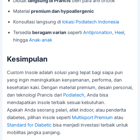
Dibuat
langsung di Prancis
oleh para ahli ortotik
Material
premium dan hypoallergenic
Konsultasi langsung di
lokasi Podiatech Indonesia
Tersedia
beragam varian
seperti
Antipronation
,
Heel
,
hingga
Anak-anak
Kesimpulan
Custom Insole adalah solusi yang tepat bagi siapa pun
yang ingin meningkatkan kenyamanan, performa, dan
kesehatan kaki. Dengan material premium, desain personal,
dan teknologi Prancis dari
Podiatech
, Anda bisa
mendapatkan insole terbaik sesuai kebutuhan.
Apakah Anda seorang pelari, atlet indoor, atau penderita
diabetes, pilihan insole seperti
Multisport Premium
atau
Standard for Diabetic
bisa menjadi investasi terbaik untuk
mobilitas jangka panjang.