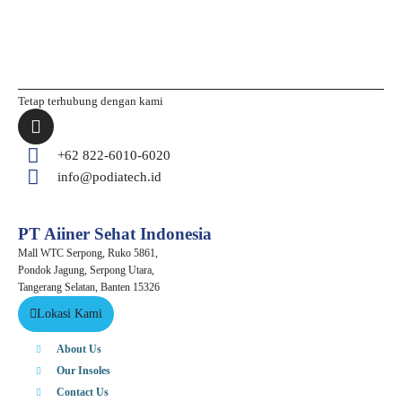
Tetap terhubung dengan kami
I
n
s
+62 822-6010-6020
t
info@podiatech.id
a
g
r
PT Aiiner Sehat Indonesia
a
Mall WTC Serpong, Ruko 5861,
m
Pondok Jagung, Serpong Utara,
Tangerang Selatan, Banten 15326
Lokasi Kami
About Us
Our Insoles
Contact Us